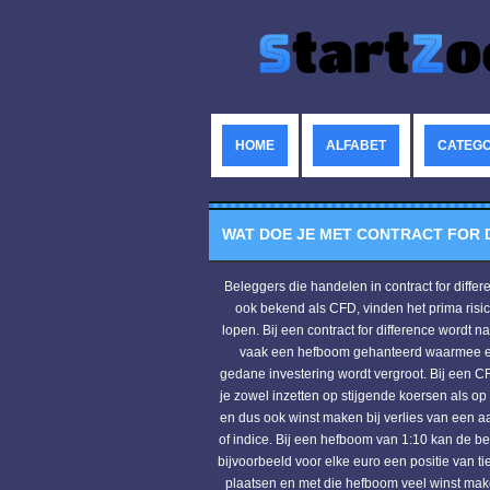
HOME
ALFABET
CATEGO
WAT DOE JE MET CONTRACT FOR 
Beleggers die handelen in contract for differ
ook bekend als CFD, vinden het prima risic
lopen. Bij een contract for difference wordt n
vaak een hefboom gehanteerd waarmee een
gedane investering wordt vergroot. Bij een CFD kun
je zowel inzetten op stijgende koersen als op
en dus ook winst maken bij verlies van een 
of indice. Bij een hefboom van 1:10 kan de belegger
bijvoorbeeld voor elke euro een positie van ti
plaatsen en met die hefboom veel winst mak