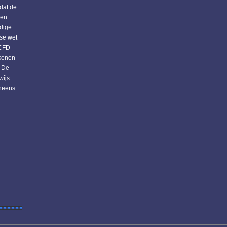
dat de
 en
edige
dse wet
 CFD
ekenen
. De
wijs
eneens