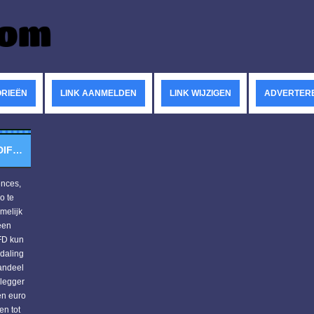
RIEËN
LINK AANMELDEN
LINK WIJZIGEN
ADVERTER
DIFFERENCE
ences,
o te
amelijk
 daling
aandeel
en euro
en tot