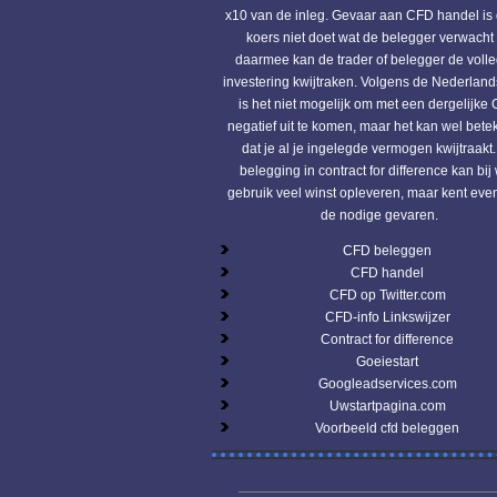
x10 van de inleg. Gevaar aan CFD handel is 
koers niet doet wat de belegger verwacht
daarmee kan de trader of belegger de voll
investering kwijtraken. Volgens de Nederlan
is het niet mogelijk om met een dergelijke
negatief uit te komen, maar het kan wel bet
dat je al je ingelegde vermogen kwijtraakt
belegging in contract for difference kan bij 
gebruik veel winst opleveren, maar kent ev
de nodige gevaren.
CFD beleggen
CFD handel
CFD op Twitter.com
CFD-info Linkswijzer
Contract for difference
Goeiestart
Googleadservices.com
Uwstartpagina.com
Voorbeeld cfd beleggen